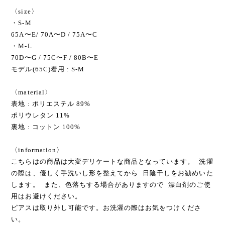
〈size〉
・S-M
65A〜E/ 70A〜D / 75A〜C
・M-L
70D〜G / 75C〜F / 80B〜E
モデル(65C)着用 : S-M
〈material〉
表地 : ポリエステル 89%
ポリウレタン 11%
裏地 : コットン 100%
〈information〉
こちらはの商品は大変デリケートな商品となっています。 洗濯
の際は、優しく手洗いし形を整えてから 日陰干しをお勧めいた
します。 また、色落ちする場合がありますので 漂白剤のご使
用はお避けください。
ピアスは取り外し可能です。お洗濯の際はお気をつけくださ
い。