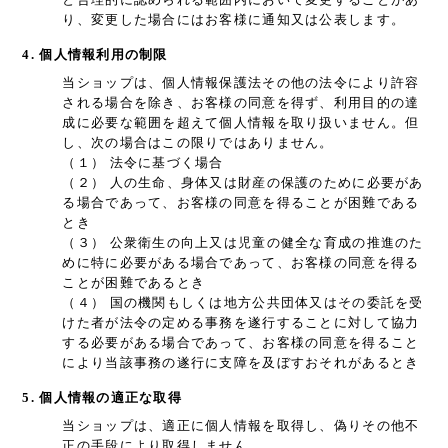
り、変更した場合にはお客様に通知又は公表します。
4. 個人情報利用の制限
当ショップは、個人情報保護法その他の法令により許容
される場合を除き、お客様の同意を得ず、利用目的の達
成に必要な範囲を超えて個人情報を取り扱いません。但
し、次の場合はこの限りではありません。
（１） 法令に基づく場合
（２） 人の生命、身体又は財産の保護のために必要があ
る場合であって、お客様の同意を得ることが困難である
とき
（３） 公衆衛生の向上又は児童の健全な育成の推進のた
めに特に必要がある場合であって、お客様の同意を得る
ことが困難であるとき
（４） 国の機関もしくは地方公共団体又はその委託を受
けた者が法令の定める事務を遂行することに対して協力
する必要がある場合であって、お客様の同意を得ること
により当該事務の遂行に支障を及ぼすおそれがあるとき
5. 個人情報の適正な取得
当ショップは、適正に個人情報を取得し、偽りその他不
正の手段により取得しません。