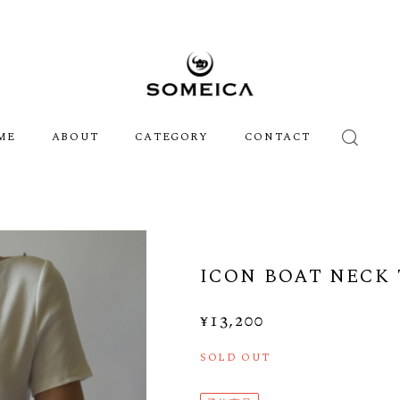
ME
ABOUT
CATEGORY
CONTACT
ICON BOAT NECK 
¥13,200
SOLD OUT