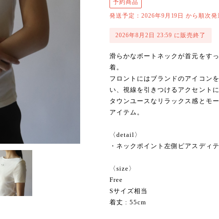
予約商品
発送予定：2026年9月19日 から順次発
2026年8月2日 23:59 に販売終了
滑らかなボートネックが首元をす
着。
フロントにはブランドのアイコン
い、視線を引きつけるアクセント
タウンユースなリラックス感とモー
アイテム。
〈detail〉
・ネックポイント左側ピアスディ
〈size〉
Free
Sサイズ相当
着丈 : 55cm