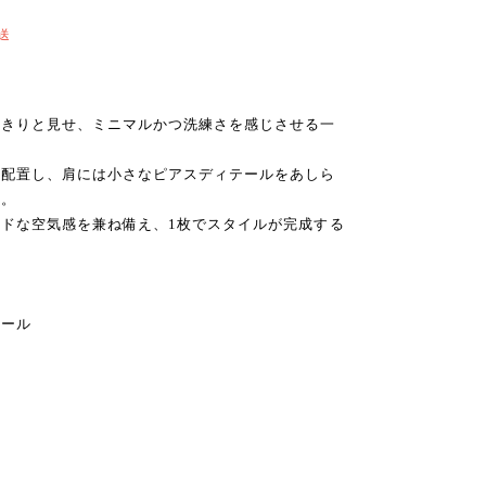
送
っきりと見せ、ミニマルかつ洗練さを感じさせる一
を配置し、肩には小さなピアスディテールをあしら
に。
ドな空気感を兼ね備え、1枚でスタイルが完成する
テール