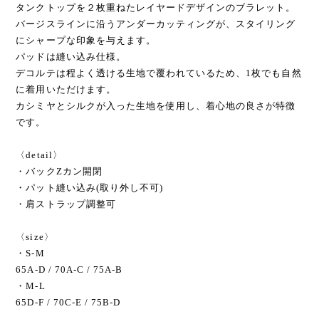
タンクトップを２枚重ねたレイヤードデザインのブラレット。
バージスラインに沿うアンダーカッティングが、スタイリング
にシャープな印象を与えます。
パッドは縫い込み仕様。
デコルテは程よく透ける生地で覆われているため、1枚でも自然
に着用いただけます。
カシミヤとシルクが入った生地を使用し、着心地の良さが特徴
です。
〈detail〉
・バックZカン開閉
・パット縫い込み(取り外し不可)
・肩ストラップ調整可
〈size〉
・S-M
65A-D / 70A-C / 75A-B
・M-L
65D-F / 70C-E / 75B-D