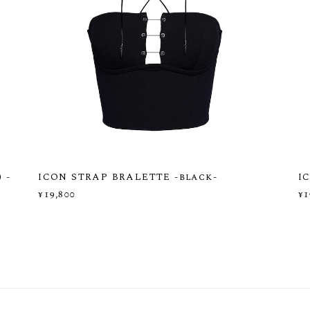
 -
ICON STRAP BRALETTE -black-
I
¥19,800
¥1