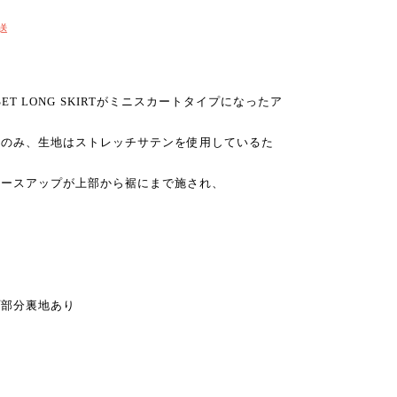
送
onのCORSET LONG SKIRTがミニスカートタイプになったア
チのみ、生地はストレッチサテンを使用しているた
レースアップが上部から裾にまで施され、
。
閉
プ部分裏地あり