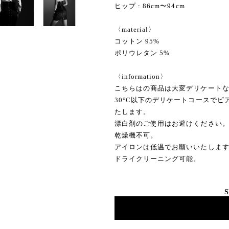
ヒップ : 86cm〜94cm
〈material〉
コットン 95%
ポリウレタン 5%
〈information〉
こちらはの商品は大変デリケート
30°C以下のデリケートコースで
たします。
漂白剤のご使用はお避けください
乾燥機不可。
アイロンは低温でお願いいたしま
ドライクリーニング可能。
S