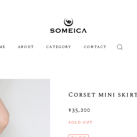
ME
ABOUT
CATEGORY
CONTACT
Corset mini skir
¥35,200
SOLD OUT