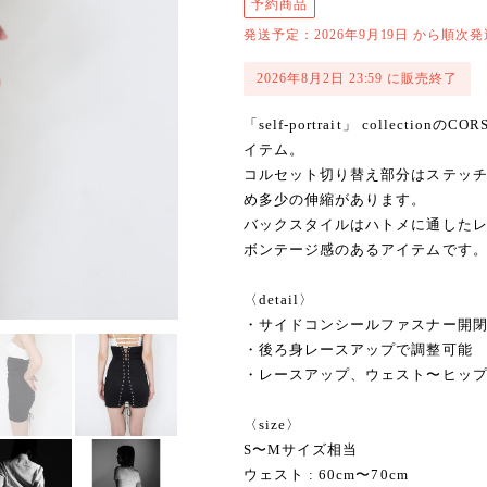
予約商品
発送予定：2026年9月19日 から順次発
2026年8月2日 23:59 に販売終了
「self-portrait」 collecti
イテム。
コルセット切り替え部分はステッ
め多少の伸縮があります。
バックスタイルはハトメに通した
ボンテージ感のあるアイテムです
〈detail〉
・サイドコンシールファスナー開
・後ろ身レースアップで調整可能
・レースアップ、ウェスト〜ヒッ
〈size〉
S〜Mサイズ相当
ウェスト : 60cm〜70cm